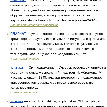
ПЛАГИАТ
— основа каждой литературы, за исключением
3
самой первой, о которой, впрочем, ничего не известно.
Жюль Жирарден Если вы крадете у современников, вас
обругают за плагиат, а если у древних похвалят за
эрудицию. Чарлз Калеб Колтон Плагиатор вечно&#8230; …
Сводная энциклопедия афоризмов
ПЛАГИАТ
— умышленное присвоение авторства на чужое
4
произведение науки, литературы или искусства в целом или
в частности. По законодательству РФ влечет уголовную
ответственность. ПЛАГИАТ признается независимо от
того,опубликовано чужое произведение или нет …
Финансовый словарь
плагиат
— См. подражание... Словарь русских синонимов и
5
сходных по смыслу выражений. под. ред. Н. Абрамова, М.:
Русские словари, 1999. плагиат повторение, подражание;
присвоение, контрафакция, литературное воровство,
заимствование …
Словарь синонимов
плагиат
— а, м. ПЛАЖИАТ а, м. plagiat m. &LT;лат. plagio
6
похищаю. Присвоение или использование без разрешения