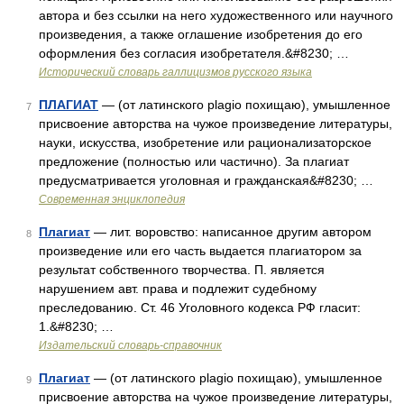
автора и без ссылки на него художественного или научного
произведения, а также оглашение изобретения до его
оформления без согласия изобретателя.&#8230; …
Исторический словарь галлицизмов русского языка
ПЛАГИАТ
— (от латинского plagio похищаю), умышленное
7
присвоение авторства на чужое произведение литературы,
науки, искусства, изобретение или рационализаторское
предложение (полностью или частично). За плагиат
предусматривается уголовная и гражданская&#8230; …
Современная энциклопедия
Плагиат
— лит. воровство: написанное другим автором
8
произведение или его часть выдается плагиатором за
результат собственного творчества. П. является
нарушением авт. права и подлежит судебному
преследованию. Ст. 46 Уголовного кодекса РФ гласит:
1.&#8230; …
Издательский словарь-справочник
Плагиат
— (от латинского plagio похищаю), умышленное
9
присвоение авторства на чужое произведение литературы,