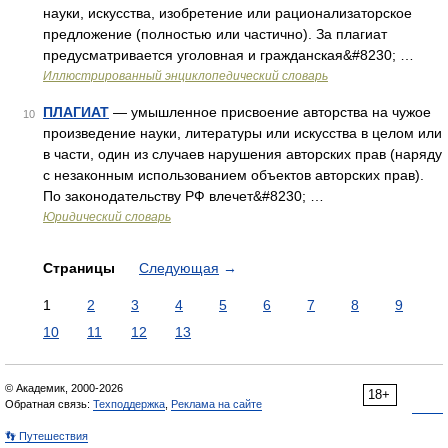
науки, искусства, изобретение или рационализаторское
предложение (полностью или частично). За плагиат
предусматривается уголовная и гражданская&#8230; …
Иллюстрированный энциклопедический словарь
ПЛАГИАТ
— умышленное присвоение авторства на чужое
10
произведение науки, литературы или искусства в целом или
в части, один из случаев нарушения авторских прав (наряду
с незаконным использованием объектов авторских прав).
По законодательству РФ влечет&#8230; …
Юридический словарь
Страницы
Следующая
→
1
2
3
4
5
6
7
8
9
10
11
12
13
© Академик, 2000-2026
18+
Обратная связь:
Техподдержка
,
Реклама на сайте
👣 Путешествия