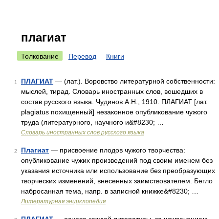
плагиат
Толкование
Перевод
Книги
ПЛАГИАТ
— (лат.). Воровство литературной собственности:
1
мыслей, тирад. Словарь иностранных слов, вошедших в
состав русского языка. Чудинов А.Н., 1910. ПЛАГИАТ [лат.
plagiatus похищенный] незаконное опубликование чужого
труда (литературного, научного и&#8230; …
Словарь иностранных слов русского языка
Плагиат
— присвоение плодов чужого творчества:
2
опубликование чужих произведений под своим именем без
указания источника или использование без преобразующих
творческих изменений, внесенных заимствователем. Бегло
набросанная тема, напр. в записной книжке&#8230; …
Литературная энциклопедия